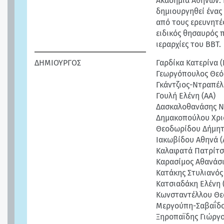
Ακαδημία Αθηνών. 
δημιουργηθεί ένας
από τους ερευνητέ
ειδικός θησαυρός π
ιεραρχίες του BBT.
ΔΗΜΙΟΥΡΓΟΣ
Γαρδίκα Κατερίνα 
Γεωργόπουλος Θεό
Γκάντζιος-Ντραπέ
Γουλή Ελένη (ΑΑ)
Δασκαλοθανάσης Νί
Δημακοπούλου Χρισ
Θεοδωρίδου Δήμητ
Ιακωβίδου Αθηνά (
Καλαφατά Πατρίτσι
Καρασίμος Αθανάσι
Κατάκης Στυλιανός
Κατσιαδάκη Ελένη 
Κωνσταντέλλου Θε
Μεργούπη-Σαβαΐδο
Ξηροπαϊδης Γιώργο