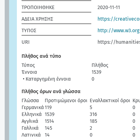
ΤΡΟΠΟΙΗΘΗΚΕ
2020-11-11
ΑΔΕΙΑ ΧΡΗΣΗΣ
https://creativec
ΤΥΠΟΣ
http://www.w3.or
URI
https://humanitie
Πλήθος ανά τύπο
Τύπος
Πλήθος
Έννοια
1539
• Καταργημένη έννοια
0
Πλήθος όρων ανά γλώσσα
Γλώσσα
Προτιμώμενοι όροι
Εναλλακτικοί όροι
Κρ
Γερμανικά
119
5
0
Ελληνικά
1539
316
0
Αγγλικά
1514
185
0
Γαλλικά
145
2
0
Λατινικά
14
0
0