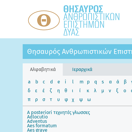
Θησαυρός Ανθρωπιστικών Επιστ
Αλφαβητικά
Ιεραρχικά
a
b
c
d
e
i
l
m
p
q
s
α
ά
β
δ
ε
έ
ζ
η
θ
ι
ί
κ
λ
μ
ν
ξ
ο
π
ρ
σ
τ
υ
φ
χ
ψ
ω
A posteriori τεχνητές γλωσσες
Adlocutio
Adventus
Aes formatum
Aes grave