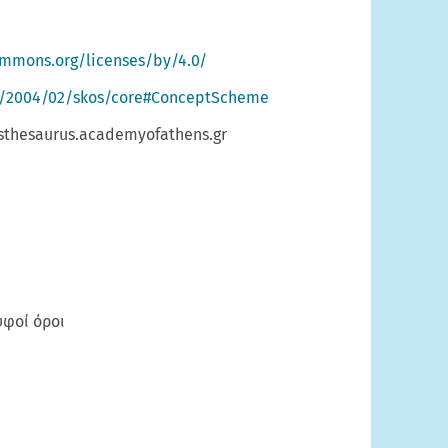
ommons.org/licenses/by/4.0/
g/2004/02/skos/core#ConceptScheme
sthesaurus.academyofathens.gr
υφοί όροι