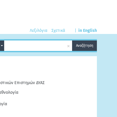
Λεξιλόγια
Σχετικά
|
in English
×
ά
Αναζήτηση
στικών Επιστημών ΔΥΑΣ
εθνολογία
ογία