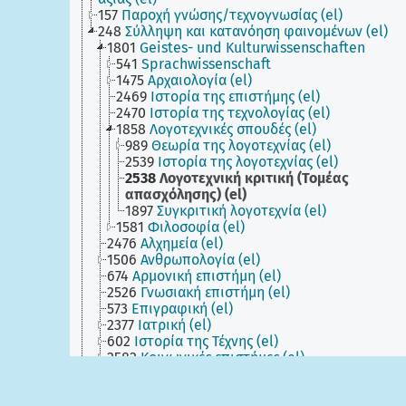
157
Παροχή γνώσης/τεχνογνωσίας (el)
248
Σύλληψη και κατανόηση φαινομένων (el)
1801
Geistes- und Kulturwissenschaften
541
Sprachwissenschaft
1475
Αρχαιολογία (el)
2469
Ιστορία της επιστήμης (el)
2470
Ιστορία της τεχνολογίας (el)
1858
Λογοτεχνικές σπουδές (el)
989
Θεωρία της λογοτεχνίας (el)
2539
Ιστορία της λογοτεχνίας (el)
2538
Λογοτεχνική κριτική (Τομέας
απασχόλησης) (el)
1897
Συγκριτική λογοτεχνία (el)
1581
Φιλοσοφία (el)
2476
Αλχημεία (el)
1506
Ανθρωπολογία (el)
674
Αρμονική επιστήμη (el)
2526
Γνωσιακή επιστήμη (el)
573
Επιγραφική (el)
2377
Ιατρική (el)
602
Ιστορία της Τέχνης (el)
2582
Κοινωνικές επιστήμες (el)
2611
Κοσμολογία (el)
613
Λαογραφία (el)