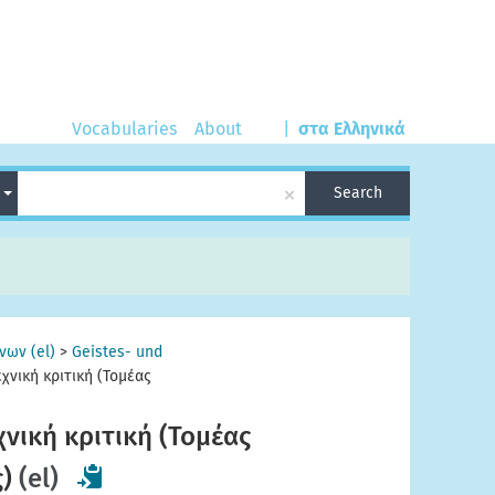
Vocabularies
About
|
στα Ελληνικά
×
n
Search
νων (el)
>
Geistes- und
χνική κριτική (Τομέας
νική κριτική (Τομέας
)
(el)