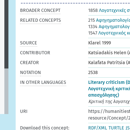
BROADER CONCEPT
1858
Λογοτεχνικές 
RELATED CONCEPTS
215
Αφηγηματολογία
1334
Αφηγηματολογί
1547
Λογοτεχνικός 
SOURCE
Klarel 1999
CONTRIBUTOR
Katsiadakis Helen (
CREATOR
Kalafata Patritsia (
NOTATION
2538
IN OTHER LANGUAGES
Literary criticism (
Λογοτεχνική κριτικ
απασχόλησης)
Κριτική της λογοτεχ
URI
https://humanities
resource/Concept/
Download this concept:
RDF/XML
TURTLE
J