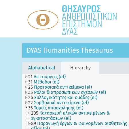
34
Αξιώματα (el)
20
Γεγονότα - συμβάντα (el)
13
Γενέσεις (el)
32
Γεωπολιτικές μονάδες (el)
23
Δομημένο περιβάλλον (el)
DYAS Humanities Thesaurus
17
Δομικά μέρη υλικών αντικειμένων (el)
19
Εμπρόθετες καταστροφές (el)
28
Έννοιες (el)
30
Εποχές (el)
Alphabetical
Hierarchy
24
Κινητά αντικείμενα (el)
21
Λειτουργίες (el)
31
Μέθοδοι (el)
25
Προτασιακά αντικείμενα (el)
35
Ρόλοι διαπροσωπικών σχέσεων (el)
26
Συλλογικότητες και ομάδες (el)
22
Συμβολικά αντικείμενα (el)
33
Τομείς απασχόλησης (el)
205
Κατασκευή υλικών αντικειμένων &
εγκαταστάσεων (el)
89
Παραγωγή έργων & φαινομένων αισθητικής
αξίας (el)