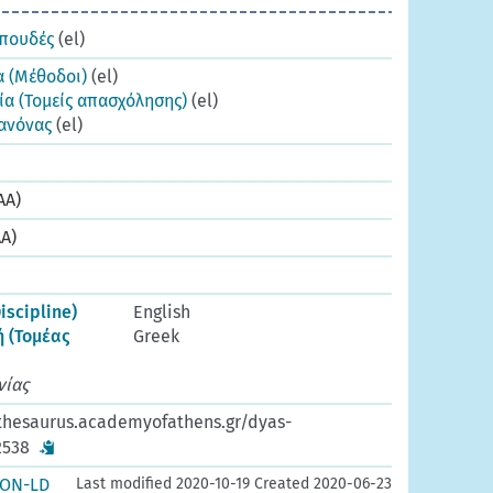
σπουδές
(el)
 (Μέθοδοι)
(el)
α (Τομείς απασχόλησης)
(el)
κανόνας
(el)
AA)
AA)
Discipline)
English
ή (Τομέας
Greek
νίας
thesaurus.academyofathens.gr/dyas-
2538
SON-LD
Last modified 2020-10-19 Created 2020-06-23