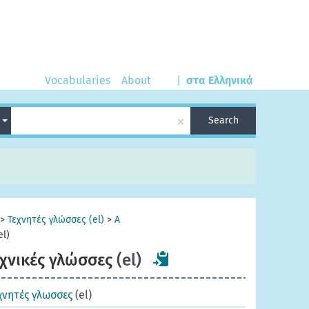
Vocabularies
About
|
στα Ελληνικά
×
n
Search
>
Τεχνητές γλώσσες (el)
>
A
el)
χνικές γλώσσες
(el)
εχνητές γλωσσες
(el)