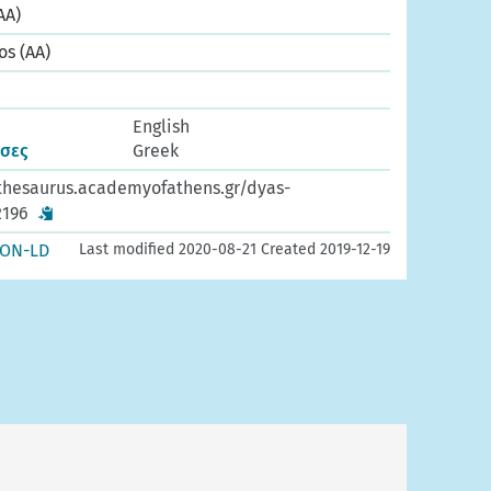
AA)
os (AA)
English
σσες
Greek
thesaurus.academyofathens.gr/dyas-
2196
SON-LD
Last modified 2020-08-21 Created 2019-12-19