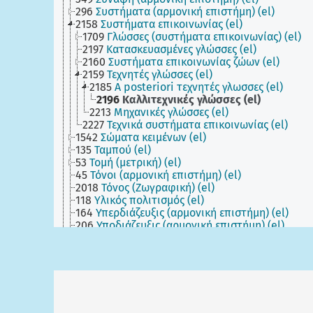
296
Συστήματα (αρμονική επιστήμη) (el)
2158
Συστήματα επικοινωνίας (el)
1709
Γλώσσες (συστήματα επικοινωνίας) (el)
2197
Κατασκευασμένες γλώσσες (el)
2160
Συστήματα επικοινωνίας ζώων (el)
2159
Τεχνητές γλώσσες (el)
2185
A posteriori τεχνητές γλωσσες (el)
2196
Καλλιτεχνικές γλώσσες (el)
2213
Μηχανικές γλώσσες (el)
2227
Τεχνικά συστήματα επικοινωνίας (el)
1542
Σώματα κειμένων (el)
135
Ταμπού (el)
53
Τομή (μετρική) (el)
45
Τόνοι (αρμονική επιστήμη) (el)
2018
Τόνος (Ζωγραφική) (el)
118
Υλικός πολιτισμός (el)
164
Υπερδιάζευξις (αρμονική επιστήμη) (el)
206
Υποδιάζευξις (αρμονική επιστήμη) (el)
223
Υποσυναφή (αρμονική επιστήμη) (el)
353
Φθόγγοι (el)
287
Χασμωδία (el)
71
Χρόες (αρμονική επιστήμη) (el)
35
Ρόλοι διαπροσωπικών σχέσεων (el)
26
Συλλογικότητες και ομάδες (el)