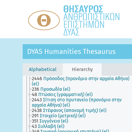
163
Οριενταλισμός (el)
260
Παραμύθια (el)
350
Παροιμίες (el)
240
Πληροφοριακά αντικείμενα (el)
692
Πνευματοληψία (el)
2084
Πολιτεία (απονομή τιμής) (el)
103
Πολυγαμία (el)
1828
Προβουλεύματα (Επιγραφική) (el)
2493
Προδικίαι (el)
DYAS Humanities Thesaurus
2444
Προεδρία (προνόμιο στην αρχαία Αθήνα)
(el)
2487
Προεισφοραί (Αρχαία Ελλάδα) (el)
2495
Προμαντείαι (el)
Alphabetical
Hierarchy
2083
Προξενία (απονομή τιμής) (el)
2446
Πρόσοδος (προνόμιο στην αρχαία Αθήνα)
(el)
236
Προσωδία (el)
48
Πτώσεις (γραμματική) (el)
2443
Σίτιση στο πρυτανείο (προνόμιο στην
αρχαία Αθήνα) (el)
2438
Στέφανος (απονομή τιμής) (el)
291
Στοιχείο (μετρική) (el)
351
Συγγένεια (el)
43
Συλλαβή (el)
349
Συναφή (αρμονική επιστήμη) (el)