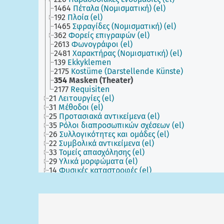
1464
Πέταλα (Νομισματική) (el)
192
Πλοία (el)
1465
Σφραγίδες (Νομισματική) (el)
362
Φορείς επιγραφών (el)
2613
Φωνογράφοι (el)
2481
Χαρακτήρας (Νομισματική) (el)
139
Ekkyklemen
2175
Kostüme (Darstellende Künste)
354
Masken (Theater)
2177
Requisiten
21
Λειτουργίες (el)
31
Μέθοδοι (el)
25
Προτασιακά αντικείμενα (el)
35
Ρόλοι διαπροσωπικών σχέσεων (el)
26
Συλλογικότητες και ομάδες (el)
22
Συμβολικά αντικείμενα (el)
33
Τομείς απασχόλησης (el)
29
Υλικά μορφώματα (el)
14
Φυσικές καταστροφές (el)