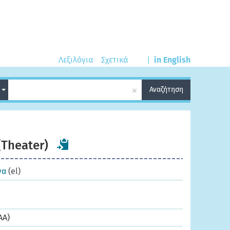
Λεξιλόγια
Σχετικά
|
in English
×
*
Αναζήτηση
Theater)
να
(el)
AA)