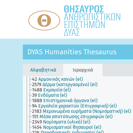
34
Αξιώματα (el)
20
Γεγονότα - συμβάντα (el)
13
Γενέσεις (el)
32
Γεωπολιτικές μονάδες (el)
23
Δομημένο περιβάλλον (el)
17
Δομικά μέρη υλικών αντικειμένων (el)
DYAS Humanities Thesaurus
19
Εμπρόθετες καταστροφές (el)
28
Έννοιες (el)
30
Εποχές (el)
24
Κινητά αντικείμενα (el)
Αλφαβητικά
Ιεραρχικά
2483
Ακμονίσκος (Νομισματική) (el)
42
Αρμονικός κανών (el)
2579
Δέρμα (κατεργασμένο) (el)
1488
Εκμαγεία (el)
39
Ενδύματα (el)
1888
Επιστημονικά όργανα (el)
94
Εργαλεία χαρακτών (Επιγραφική) (el)
2183
Μεμονωμένα ευρήματα (Νομισματική) (el)
151
Μέσα αποτύπωσης επιγραφών (el)
2349
Νομίσματα (υλικό) (el)
1454
Νομισματικοί θησαυροί (el)
226
Παραδοσιακές ενδυμασίες (el)