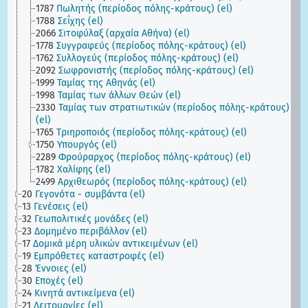
1787
Πωλητής (περίοδος πόλης-κράτους) (el)
1788
Σεΐχης (el)
2066
Σιτοφύλαξ (αρχαία Αθήνα) (el)
1778
Συγγραφεύς (περίοδος πόλης-κράτους) (el)
1762
Συλλογεύς (περίοδος πόλης-κράτους) (el)
2092
Σωφρονιστής (περίοδος πόλης-κράτους) (el)
1999
Ταμίας της Αθηνάς (el)
1998
Ταμίας των άλλων Θεών (el)
2330
Ταμίας των στρατιωτικών (περίοδος πόλης-κράτους)
(el)
1765
Τριηροποιός (περίοδος πόλης-κράτους) (el)
1750
Υπουργός (el)
2289
Φρούραρχος (περίοδος πόλης-κράτους) (el)
1782
Χαλίφης (el)
2499
Aρχιθεωρός (περίοδος πόλης-κράτους) (el)
20
Γεγονότα - συμβάντα (el)
13
Γενέσεις (el)
32
Γεωπολιτικές μονάδες (el)
23
Δομημένο περιβάλλον (el)
17
Δομικά μέρη υλικών αντικειμένων (el)
19
Εμπρόθετες καταστροφές (el)
28
Έννοιες (el)
30
Εποχές (el)
24
Κινητά αντικείμενα (el)
21
Λειτουργίες (el)