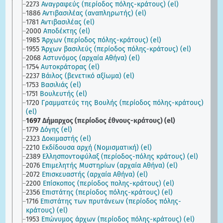
2273
Αναγραφεύς (περίοδος πόλης-κράτους) (el)
1886
Αντιβασιλέας (αναπληρωτής) (el)
1781
Αντιβασιλέας (el)
2000
Αποδέκτης (el)
1985
Άρχων (περίοδος πόλης-κράτους) (el)
1955
Άρχων βασιλεύς (περίοδος πόλης-κράτους) (el)
2068
Αστυνόμος (αρχαία Αθήνα) (el)
1754
Αυτοκράτορας (el)
2237
Βάιλος (βενετικό αξίωμα) (el)
1753
Βασιλιάς (el)
1751
Βουλευτής (el)
1720
Γραμματεύς της Βουλής (περίοδος πόλης-κράτους)
(el)
1697
Δήμαρχος (περίοδος έθνους-κράτους) (el)
1779
Δόγης (el)
2323
Δοκιμαστής (el)
2210
Εκδίδουσα αρχή (Νομισματική) (el)
2389
Ελλησποντοφύλαξ (περίοδος-πόλης κράτους) (el)
2076
Επιμελητής Μυστηρίων (αρχαία Αθήνα) (el)
2072
Επισκευαστής (αρχαία Αθήνα) (el)
2200
Επίσκοπος (περίοδος πολης-κράτους) (el)
2356
Επιστάτης (περίοδος πόλης-κράτους) (el)
1716
Επιστάτης των πρυτάνεων (περίοδος πόλης-
κράτους) (el)
1953
Επώνυμος άρχων (περίοδος πόλης-κράτους) (el)