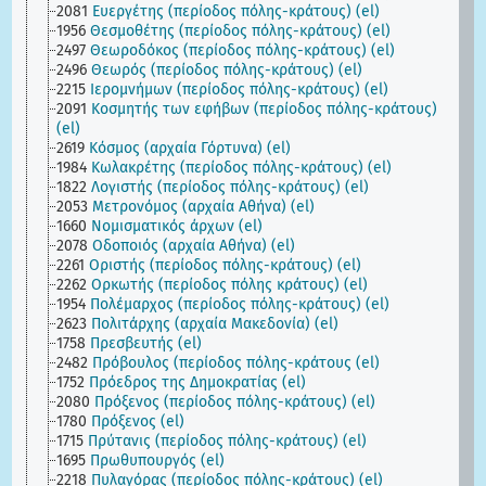
2081
Ευεργέτης (περίοδος πόλης-κράτους) (el)
1956
Θεσμοθέτης (περίοδος πόλης-κράτους) (el)
2497
Θεωροδόκος (περίοδος πόλης-κράτους) (el)
2496
Θεωρός (περίοδος πόλης-κράτους) (el)
2215
Ιερομνήμων (περίοδος πόλης-κράτους) (el)
2091
Κοσμητής των εφήβων (περίοδος πόλης-κράτους)
(el)
2619
Κόσμος (αρχαία Γόρτυνα) (el)
1984
Κωλακρέτης (περίοδος πόλης-κράτους) (el)
1822
Λογιστής (περίοδος πόλης-κράτους) (el)
2053
Μετρονόμος (αρχαία Αθήνα) (el)
1660
Νομισματικός άρχων (el)
2078
Οδοποιός (αρχαία Αθήνα) (el)
2261
Οριστής (περίοδος πόλης-κράτους) (el)
2262
Ορκωτής (περίοδος πόλης κράτους) (el)
1954
Πολέμαρχος (περίοδος πόλης-κράτους) (el)
2623
Πολιτάρχης (αρχαία Μακεδονία) (el)
1758
Πρεσβευτής (el)
2482
Πρόβουλος (περίοδος πόλης-κράτους (el)
1752
Πρόεδρος της Δημοκρατίας (el)
2080
Πρόξενος (περίοδος πόλης-κράτους) (el)
1780
Πρόξενος (el)
1715
Πρύτανις (περίοδος πόλης-κράτους) (el)
1695
Πρωθυπουργός (el)
2218
Πυλαγόρας (περίοδος πόλης-κράτους) (el)