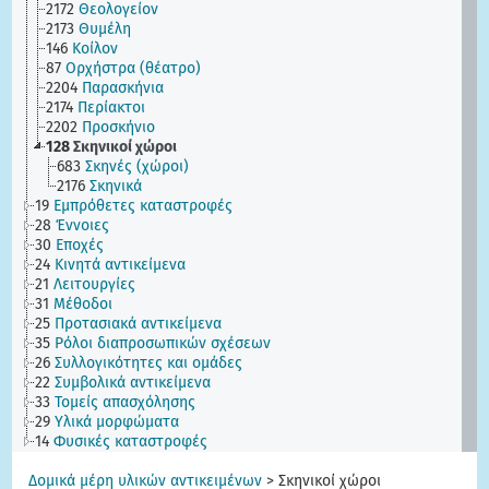
2172
Θεολογείον
2173
Θυμέλη
146
Κοίλον
87
Ορχήστρα (θέατρο)
2204
Παρασκήνια
2174
Περίακτοι
2202
Προσκήνιο
128
Σκηνικοί χώροι
683
Σκηνές (χώροι)
2176
Σκηνικά
19
Εμπρόθετες καταστροφές
28
Έννοιες
30
Εποχές
24
Κινητά αντικείμενα
21
Λειτουργίες
31
Μέθοδοι
25
Προτασιακά αντικείμενα
35
Ρόλοι διαπροσωπικών σχέσεων
26
Συλλογικότητες και ομάδες
22
Συμβολικά αντικείμενα
33
Τομείς απασχόλησης
29
Υλικά μορφώματα
14
Φυσικές καταστροφές
Δομικά μέρη υλικών αντικειμένων
>
Σκηνικοί χώροι