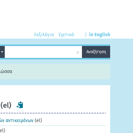
Λεξιλόγια
Σχετικά
|
in English
×
ά
Αναζήτηση
γλώσσα
(el)
ών αντικειμένων
(el)
el)