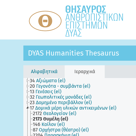
DYAS Humanities Thesaurus
Αλφαβητικά
Ιεραρχικά
34
Αξιώματα (el)
20
Γεγονότα - συμβάντα (el)
13
Γενέσεις (el)
32
Γεωπολιτικές μονάδες (el)
23
Δομημένο περιβάλλον (el)
17
Δομικά μέρη υλικών αντικειμένων (el)
2172
Θεολογείον (el)
2173
Θυμέλη (el)
146
Κοίλον (el)
87
Ορχήστρα (θέατρο) (el)
2204
Παρασκήνια (el)