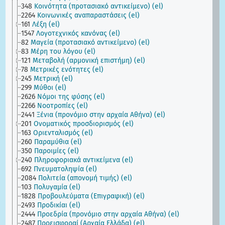
348
Κοινότητα (προτασιακό αντικείμενο) (el)
2264
Κοινωνικές αναπαραστάσεις (el)
161
Λέξη (el)
1547
Λογοτεχνικός κανόνας (el)
82
Μαγεία (προτασιακό αντικείμενο) (el)
83
Μέρη του λόγου (el)
121
Μεταβολή (αρμονική επιστήμη) (el)
78
Μετρικές ενότητες (el)
245
Μετρική (el)
299
Μύθοι (el)
2626
Νόμοι της φύσης (el)
2266
Νοοτροπίες (el)
2441
Ξένια (προνόμιο στην αρχαία Αθήνα) (el)
201
Ονοματικός προσδιορισμός (el)
163
Οριενταλισμός (el)
260
Παραμύθια (el)
350
Παροιμίες (el)
240
Πληροφοριακά αντικείμενα (el)
692
Πνευματοληψία (el)
2084
Πολιτεία (απονομή τιμής) (el)
103
Πολυγαμία (el)
1828
Προβουλεύματα (Επιγραφική) (el)
2493
Προδικίαι (el)
2444
Προεδρία (προνόμιο στην αρχαία Αθήνα) (el)
2487
Προεισφοραί (Αρχαία Ελλάδα) (el)