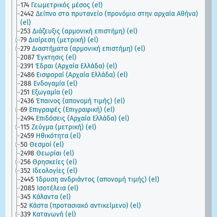
174
Γεωμετρικός μέσος (el)
2442
Δείπνο στο πρυτανείο (προνόμιο στην αρχαία Αθήνα)
(el)
253
Διάζευξις (αρμονική επιστήμη) (el)
79
Διαίρεση (μετρική) (el)
279
Διαστήματα (αρμονική επιστήμη) (el)
2087
Έγκτησις (el)
2391
Έδραι (Aρχαία Eλλάδα) (el)
2486
Εισφοραί (Αρχαία Ελλάδα) (el)
288
Ενδογαμία (el)
251
Εξωγαμία (el)
2436
Έπαινος (απονομή τιμής) (el)
69
Επιγραφές (Επιγραφική) (el)
2494
Επιδόσεις (Αρχαία Ελλάδα) (el)
115
Ζεύγμα (μετρική) (el)
2459
Ηθικότητα (el)
50
Θεσμοί (el)
2498
Θεωρίαι (el)
256
Θρησκείες (el)
352
Ιδεολογίες (el)
2445
Ίδρυση ανδριάντος (απονομή τιμής) (el)
2085
Ισοτέλεια (el)
345
Κάλαντα (el)
52
Κάστα (προτασιακό αντικείμενο) (el)
339
Καταγωγή (el)