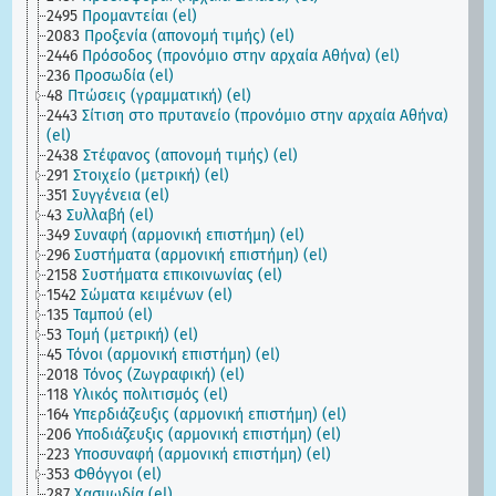
2495
Προμαντείαι (el)
2083
Προξενία (απονομή τιμής) (el)
2446
Πρόσοδος (προνόμιο στην αρχαία Αθήνα) (el)
236
Προσωδία (el)
48
Πτώσεις (γραμματική) (el)
2443
Σίτιση στο πρυτανείο (προνόμιο στην αρχαία Αθήνα)
(el)
2438
Στέφανος (απονομή τιμής) (el)
291
Στοιχείο (μετρική) (el)
351
Συγγένεια (el)
43
Συλλαβή (el)
349
Συναφή (αρμονική επιστήμη) (el)
296
Συστήματα (αρμονική επιστήμη) (el)
2158
Συστήματα επικοινωνίας (el)
1542
Σώματα κειμένων (el)
135
Ταμπού (el)
53
Τομή (μετρική) (el)
45
Τόνοι (αρμονική επιστήμη) (el)
2018
Τόνος (Ζωγραφική) (el)
118
Υλικός πολιτισμός (el)
164
Υπερδιάζευξις (αρμονική επιστήμη) (el)
206
Υποδιάζευξις (αρμονική επιστήμη) (el)
223
Υποσυναφή (αρμονική επιστήμη) (el)
353
Φθόγγοι (el)
287
Χασμωδία (el)