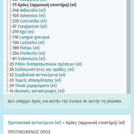
71
Χρόες (αρμονική επιστήμη) (el)
246
Adlocutio (el)
105
Adventus (el)
235
Concordia (el)
67
Congiarium (el)
219
Ego (el)
116
Langue grecque
136
Lustratio (el)
169
Pietas (el)
254
Profectio (el)
81
Submissio (el)
35
Ρόλοι διαπροσωπικών σχέσεων (el)
26
Συλλογικότητες και ομάδες (el)
22
Συμβολικά αντικείμενα (el)
33
Τομείς απασχόλησης (el)
29
Υλικά μορφώματα (el)
14
Φυσικές καταστροφές (el)
Δεν υπάρχει όρος για αυτήν την έννοια σε αυτήν τη γλώσσα
Προτασιακά αντικείμενα (el)
>
Χρόες (αρμονική επιστήμη) (el)
ΠΡΟΤΙΜΩΜΕΝΟΣ ΟΡΟΣ