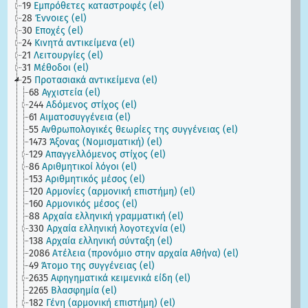
19
Εμπρόθετες καταστροφές (el)
28
Έννοιες (el)
30
Εποχές (el)
24
Κινητά αντικείμενα (el)
21
Λειτουργίες (el)
31
Μέθοδοι (el)
25
Προτασιακά αντικείμενα (el)
68
Αγχιστεία (el)
244
Αδόμενος στίχος (el)
61
Αιματοσυγγένεια (el)
55
Ανθρωπολογικές θεωρίες της συγγένειας (el)
1473
Άξονας (Νομισματική) (el)
129
Απαγγελλόμενος στίχος (el)
86
Αριθμητικοί λόγοι (el)
153
Αριθμητικός μέσος (el)
120
Αρμονίες (αρμονική επιστήμη) (el)
160
Αρμονικός μέσος (el)
88
Αρχαία ελληνική γραμματική (el)
330
Αρχαία ελληνική λογοτεχνία (el)
138
Αρχαία ελληνική σύνταξη (el)
2086
Ατέλεια (προνόμιο στην αρχαία Αθήνα) (el)
49
Άτομο της συγγένειας (el)
2635
Αφηγηματικά κειμενικά είδη (el)
2265
Βλασφημία (el)
182
Γένη (αρμονική επιστήμη) (el)