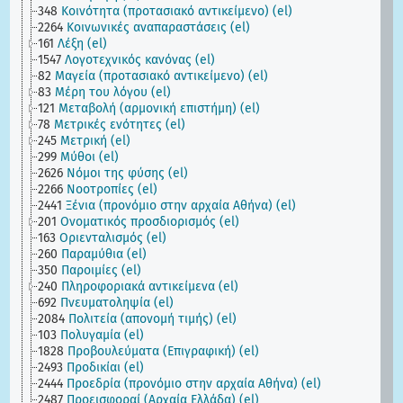
348
Κοινότητα (προτασιακό αντικείμενο) (el)
2264
Κοινωνικές αναπαραστάσεις (el)
161
Λέξη (el)
1547
Λογοτεχνικός κανόνας (el)
82
Μαγεία (προτασιακό αντικείμενο) (el)
83
Μέρη του λόγου (el)
121
Μεταβολή (αρμονική επιστήμη) (el)
78
Μετρικές ενότητες (el)
245
Μετρική (el)
299
Μύθοι (el)
2626
Νόμοι της φύσης (el)
2266
Νοοτροπίες (el)
2441
Ξένια (προνόμιο στην αρχαία Αθήνα) (el)
201
Ονοματικός προσδιορισμός (el)
163
Οριενταλισμός (el)
260
Παραμύθια (el)
350
Παροιμίες (el)
240
Πληροφοριακά αντικείμενα (el)
692
Πνευματοληψία (el)
2084
Πολιτεία (απονομή τιμής) (el)
103
Πολυγαμία (el)
1828
Προβουλεύματα (Επιγραφική) (el)
2493
Προδικίαι (el)
2444
Προεδρία (προνόμιο στην αρχαία Αθήνα) (el)
2487
Προεισφοραί (Αρχαία Ελλάδα) (el)