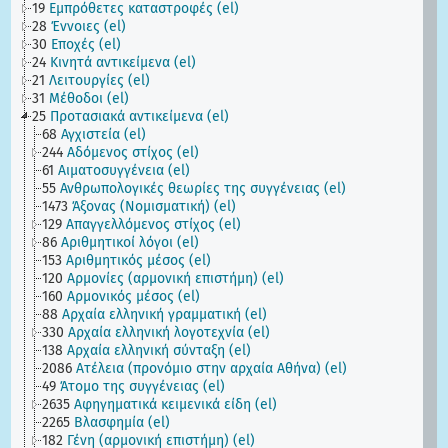
19
Εμπρόθετες καταστροφές (el)
28
Έννοιες (el)
30
Εποχές (el)
24
Κινητά αντικείμενα (el)
21
Λειτουργίες (el)
31
Μέθοδοι (el)
25
Προτασιακά αντικείμενα (el)
68
Αγχιστεία (el)
244
Αδόμενος στίχος (el)
61
Αιματοσυγγένεια (el)
55
Ανθρωπολογικές θεωρίες της συγγένειας (el)
1473
Άξονας (Νομισματική) (el)
129
Απαγγελλόμενος στίχος (el)
86
Αριθμητικοί λόγοι (el)
153
Αριθμητικός μέσος (el)
120
Αρμονίες (αρμονική επιστήμη) (el)
160
Αρμονικός μέσος (el)
88
Αρχαία ελληνική γραμματική (el)
330
Αρχαία ελληνική λογοτεχνία (el)
138
Αρχαία ελληνική σύνταξη (el)
2086
Ατέλεια (προνόμιο στην αρχαία Αθήνα) (el)
49
Άτομο της συγγένειας (el)
2635
Αφηγηματικά κειμενικά είδη (el)
2265
Βλασφημία (el)
182
Γένη (αρμονική επιστήμη) (el)