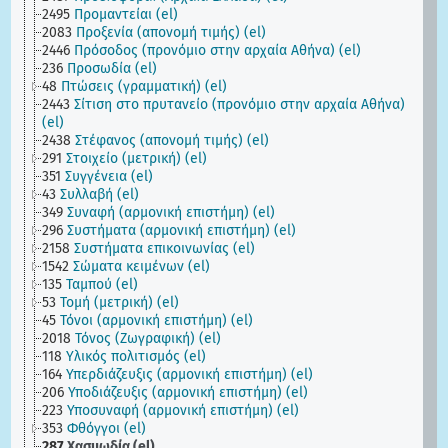
2495
Προμαντείαι (el)
2083
Προξενία (απονομή τιμής) (el)
2446
Πρόσοδος (προνόμιο στην αρχαία Αθήνα) (el)
236
Προσωδία (el)
48
Πτώσεις (γραμματική) (el)
2443
Σίτιση στο πρυτανείο (προνόμιο στην αρχαία Αθήνα)
(el)
2438
Στέφανος (απονομή τιμής) (el)
291
Στοιχείο (μετρική) (el)
351
Συγγένεια (el)
43
Συλλαβή (el)
349
Συναφή (αρμονική επιστήμη) (el)
296
Συστήματα (αρμονική επιστήμη) (el)
2158
Συστήματα επικοινωνίας (el)
1542
Σώματα κειμένων (el)
135
Ταμπού (el)
53
Τομή (μετρική) (el)
45
Τόνοι (αρμονική επιστήμη) (el)
2018
Τόνος (Ζωγραφική) (el)
118
Υλικός πολιτισμός (el)
164
Υπερδιάζευξις (αρμονική επιστήμη) (el)
206
Υποδιάζευξις (αρμονική επιστήμη) (el)
223
Υποσυναφή (αρμονική επιστήμη) (el)
353
Φθόγγοι (el)
287
Χασμωδία (el)