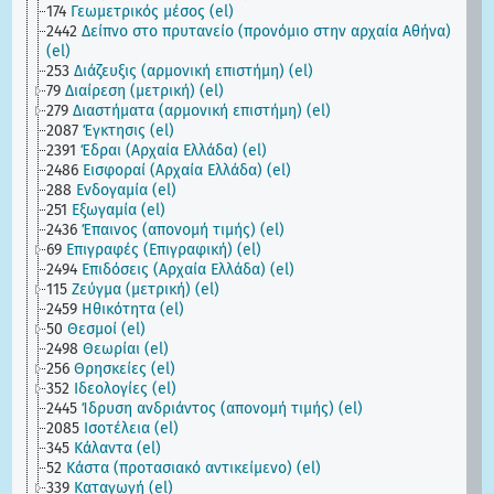
174
Γεωμετρικός μέσος (el)
2442
Δείπνο στο πρυτανείο (προνόμιο στην αρχαία Αθήνα)
(el)
253
Διάζευξις (αρμονική επιστήμη) (el)
79
Διαίρεση (μετρική) (el)
279
Διαστήματα (αρμονική επιστήμη) (el)
2087
Έγκτησις (el)
2391
Έδραι (Aρχαία Eλλάδα) (el)
2486
Εισφοραί (Αρχαία Ελλάδα) (el)
288
Ενδογαμία (el)
251
Εξωγαμία (el)
2436
Έπαινος (απονομή τιμής) (el)
69
Επιγραφές (Επιγραφική) (el)
2494
Επιδόσεις (Αρχαία Ελλάδα) (el)
115
Ζεύγμα (μετρική) (el)
2459
Ηθικότητα (el)
50
Θεσμοί (el)
2498
Θεωρίαι (el)
256
Θρησκείες (el)
352
Ιδεολογίες (el)
2445
Ίδρυση ανδριάντος (απονομή τιμής) (el)
2085
Ισοτέλεια (el)
345
Κάλαντα (el)
52
Κάστα (προτασιακό αντικείμενο) (el)
339
Καταγωγή (el)