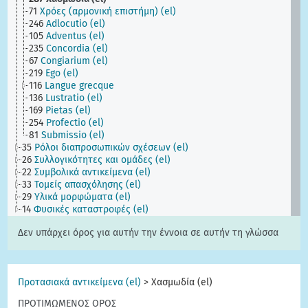
71
Χρόες (αρμονική επιστήμη) (el)
246
Adlocutio (el)
105
Adventus (el)
235
Concordia (el)
67
Congiarium (el)
219
Ego (el)
116
Langue grecque
136
Lustratio (el)
169
Pietas (el)
254
Profectio (el)
81
Submissio (el)
35
Ρόλοι διαπροσωπικών σχέσεων (el)
26
Συλλογικότητες και ομάδες (el)
22
Συμβολικά αντικείμενα (el)
33
Τομείς απασχόλησης (el)
29
Υλικά μορφώματα (el)
14
Φυσικές καταστροφές (el)
Δεν υπάρχει όρος για αυτήν την έννοια σε αυτήν τη γλώσσα
Προτασιακά αντικείμενα (el)
>
Χασμωδία (el)
ΠΡΟΤΙΜΩΜΕΝΟΣ ΟΡΟΣ