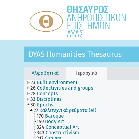
DYAS Humanities Thesaurus
Αλφαβητικά
Ιεραρχικά
23
Built environment
26
Collectivities and groups
28
Concepts
33
Disciplines
30
Epochs
27
Καλλιτεχνικά ρεύματα (el)
170
Baroque
159
Body Art
324
Conceptual Art
343
Constructivism
217
Cubism