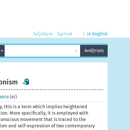
Λεξιλόγια
Σχετικά
|
in English
×
ά
Αναζήτηση
ionism
ματα
(el)
, this is a term which implies heightened
ion. More specifically, it is employed with
-conscious movement that is traced to the
ism and self-expression of two contemporary