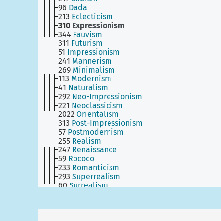
96
Dada
213
Eclecticism
310
Expressionism
344
Fauvism
311
Futurism
51
Impressionism
241
Mannerism
269
Minimalism
113
Modernism
41
Naturalism
292
Neo-Impressionism
221
Neoclassicism
2022
Orientalism
313
Post-Impressionism
57
Postmodernism
255
Realism
247
Renaissance
59
Rococo
233
Romanticism
293
Superrealism
60
Surrealism
249
Symbolism
274
Fasting period
295
Twelvetide
20
Events