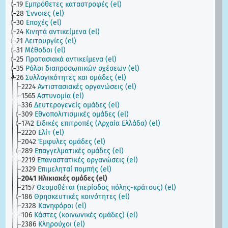
19
Εμπρόθετες καταστροφές (el)
28
Έννοιες (el)
30
Εποχές (el)
24
Κινητά αντικείμενα (el)
21
Λειτουργίες (el)
31
Μέθοδοι (el)
25
Προτασιακά αντικείμενα (el)
35
Ρόλοι διαπροσωπικών σχέσεων (el)
26
Συλλογικότητες και ομάδες (el)
2224
Αντιστασιακές οργανώσεις (el)
1565
Αστυνομία (el)
336
Δευτερογενείς ομάδες (el)
309
Εθνοπολιτισμικές ομάδες (el)
1742
Ειδικές επιτροπές (Αρχαία Ελλάδα) (el)
2220
Ελίτ (el)
2042
Έμφυλες ομάδες (el)
289
Επαγγελματικές ομάδες (el)
2219
Επαναστατικές οργανώσεις (el)
2329
Επιμεληταί πομπής (el)
2041
Ηλικιακές ομάδες (el)
2157
Θεσμοθέται (περίοδος πόλης-κράτους) (el)
186
Θρησκευτικές κοινότητες (el)
2328
Κανηφόροι (el)
106
Κάστες (κοινωνικές ομάδες) (el)
2386
Κληρούχοι (el)