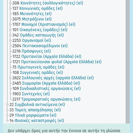
208
Κοινότητες (συλλογικότητες) (el)
127
Κοινωνικές ομάδες (el)
185
Μειονότητες (el)
2075
Μητρόξενοι (el)
1707
Μοναχοί (Χριστιανισμός) (el)
101
Οικογένειες (ομάδες) (el)
342
Ομάδες καταγωγής (el)
2253
Οργανισμοί (el)
2504
Πεντακοσιομέδιμνοι (el)
2216
Πρόσφυγες (el)
1722
Πρυτανείαι (Αρχαία Ελλάδα) (el)
1721
Πρυτανεύουσαι φυλαί (Αρχαία Ελλάδα) (el)
75
Πρωτογενείς ομάδες (el)
108
Συγγενικές ομάδες (el)
2622
Συλλογικές αρχές (αρχαία Ελλάδα) (el)
2485
Συμμορίαι (Αρχαία Ελλάδα) (el)
109
Συνδικαλιστικές οργανώσεις (el)
1903
Συντεχνίες (el)
2217
Τρομοκρατικές οργανώσεις (el)
22
Συμβολικά αντικείμενα (el)
33
Τομείς απασχόλησης (el)
29
Υλικά μορφώματα (el)
14
Φυσικές καταστροφές (el)
Δεν υπάρχει όρος για αυτήν την έννοια σε αυτήν τη γλώσσα